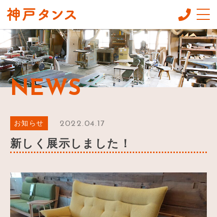
CONCEPT
コンセプト
MENU
NEWS
メニュー
GALLERY
ギャラリー
2022.04.17
お知らせ
FLOW
新しく展示しました！
オーダーの流れ
NEWS
お知らせ
SHOP INFO
店舗情報